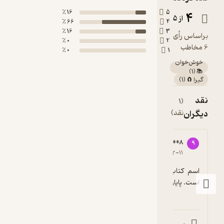
16 ٪
5
4
از 5
66 ٪
4
16 ٪
3
براساس رأی
0 ٪
2
6 مخاطب
0 ٪
1
خوش‌خوان
)
1
(
📚
گیرا 🧲
(
1
)
نقد
(1
دیگران
نقد)
91274****8
9
4
۱۴۰۵-۰۲-۱۱
اسم کتاب اثلا خوب نیست. قلم و قصه فوی 
است. پایان بندی ضعیف.