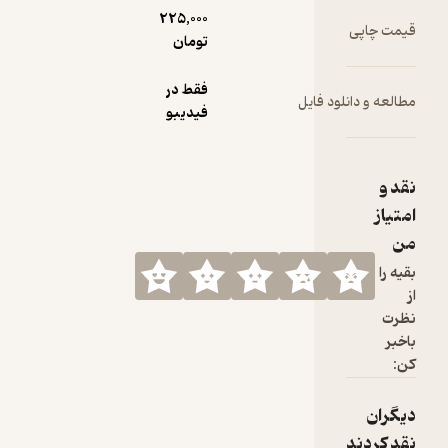
225,000
قیمت چاپی
تومان
فقط در
مطالعه و دانلود فایل
فیدیبو
نقد و
امتیاز
من
بقیه را
از
نظرت
باخبر
کن:
دیگران
نقد کردند