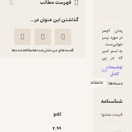
فهرست مطالب
دربارۀ آچمز
شناسنامه
نقدها و امتیازها
گذاشتن این عنوان در...
رمان آچمز
در مورد پسر
جوانی‌ست
قفسه‌های من
نشان‌شده‌ها
مطالعه‌شده‌ها
به اسم امیر
که در پی
انتقام از
توضیحات
آچمز
قاتل پدرش
کامل
عادله حسینی
به ایران
عاشقانه
دسته‌ها:
برمی‌گردد و
شقایق
در مسیر با
دختر قاتل
شناسنامه
درگیر
خوش‌خوان 📚
(
1
)
4
(6)
ماجراهایی
فرمت محتوا
pdf
می‌شود که
150,000
تومان
خواندنش
2.۹۹