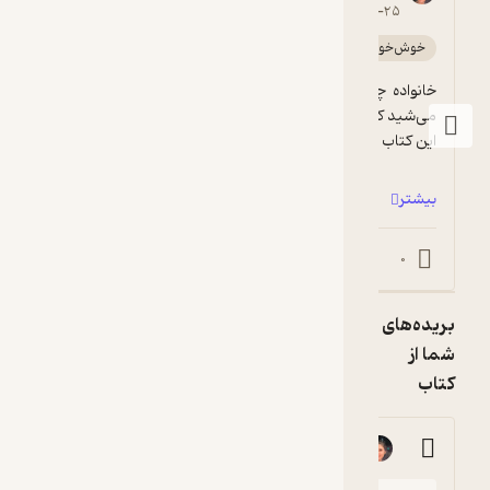
4
ال به
۱۴۰۳-۱۲-۲۵
نتخاب
خوش‌خوان 📚
تلخ ☕️
گیرا 🧲
یویورک
ایمز شد.
خانواده چیز خیلی مهمیه. این رو وقتی متوجه 
ین رمان در
سال ۲۰۱۵
این کتاب روایت انفجار یه بمب وسط خانواده...
رنده جایزه
ولیو شد
بیشتر
ه به
هترین
مان
0
0
نگلیسی
ال داده
ریده‌های
ی‌شود.
ما از
تاب
مریم امینی