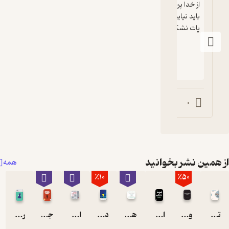
از خدا ‌پرسیدم که آیا فقط وقتی بهش نیاز داریم 
باید نیایشش ‌کنیم؟ خدا جواب داد: «تا وقتی 
پات نشکنه به من فکر نمی‌کنی.»‌
0
ین نشر بخوانید
همه
٪10
٪50
وقتی حال همه خراب است
امید در تاریکی
هنر خوب زیستن
درباب تسلای خاطر
اخبار را دنبال نکنید
جاده شخصیت
رواقی گری