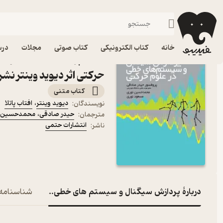
کامپیوتر
فیدیبو
کتاب الکترونیکی
خانه
کتاب الکترونیکی
کتاب صوتی
مجلات
درس
کتاب پردازش سیگنال و س
حرکتی اثر دیوید وینتر نش
کتاب متنی
دیوید وینتر
،
افتاب پاتلا
نویسندگان
:
حیدر صادقی
،
محمدحسین ن
مترجمان
:
انتشارات حتمی
ناشر
:
دربارۀ پردازش سیگنال و سیستم های خطی در علوم حرکتی
شناسنامه