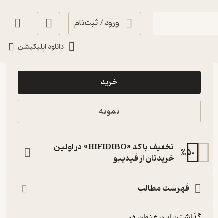
ورود / ثبت‌نام
دانلود اپلیکیشن
84,500
منتظر امتیاز
تومان
خرید
نمونه
تخفیف با کد «HIFIDIBO» در اولین
%
50
خریدتان از فیدیبو
فهرست مطالب
گذاشتن این عنوان در...