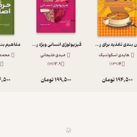
زمان بندی تغذیه برای رسیدن به اوج عملکرد ورزشی
فیزیولوژی انسانی ویژه رشته های تربیت بدنی و علوم ورزشی
هایدی اسکولنیک
عیدی علیجانی
محمدح
3
)
77
(
3.9
)
139
(
4
194,500
تومان
199,500
تومان
4,500