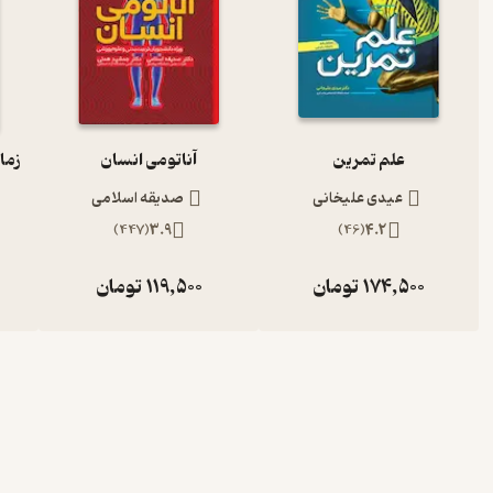
علم تمرین
آناتومی انسان
عیدی علیخانی
صدیقه اسلامی
)
447
(
3.9
)
46
(
4.2
174,500
تومان
119,500
تومان