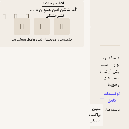
افشین خاکباز
گذاشتن این عنوان در...
ناشر
:
نشر مشکی
دربارۀ فلسفۀ دیزاین
شناسنامه
نقدها و امتیازها
قفسه‌های من
نشان‌شده‌ها
مطالعه‌شده‌ها
فلسفۀ دیزاین
فلسفه بر دو
نوع است:
گلن پارسونز
افشین خاکباز
یکی آن‌که از
مسیرهای
نشر مشکی
پاخوردۀ
سنت
توضیحات
110,000
فلسفی و
3.3
(3)
تومان
کامل
اندیشمندا
متون
دسته‌ها:
نِ بزرگ
پراکنده
می‌گذرد و
فلسفی
پرسش‌هایی