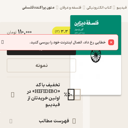
متون پراکنده فلسفی
یبو
کتاب الکترونیکی
فلسفه و عرفان
110,000
3.3
کتاب
(3)
تومان
فلسفۀ
خطایی رخ داد، اتصال اینترنت خود را بررسی کنید.
خرید
دیزاین اثر
گلن
نمونه
پارسونز
نشر
تخفیف با کد
مشکی
«HIFIDIBO» در
%
50
اولین خریدتان از
کتاب
فیدیبو
متنی
نویسنده
:
گلن پارسونز
فهرست مطالب
مترجم
: