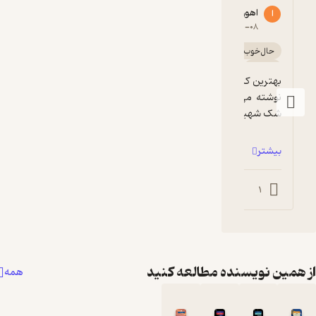
اهورا ابراهیم زاده
ا
5
۱۴۰۲-۱۲-۰۸
حال‌خوب‌کن ✨
انگیزه‌بخش 🚀
پربار 🌳
گیرا 🧲
آموزنده 🦉
بهترین کتابها توسط بزرگترین آدمها و هنرمندان 
نوشته می شوند؛ انسانهای صاحب کارنامه؛ بی 
شک شهیار قنبری بزرگترین هنرمند معا...
بیشتر
1
1
همین نویسنده مطالعه کنید
همه