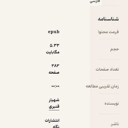
فارسی
عالیجنابِ
«ترانه‌خانه»
شناسنامه
نمونه
با «زهی»ها،
فرمت محتوا
epub
دریاب!
5.۳۳
حجم
مگابایت
383
تعداد صفحات
صفحه
زمان تقریبی مطالعه
۰۰:۰۰
شهیار
نویسنده
قنبری
انتشارات
ناشر
نگاه