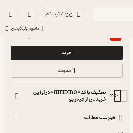
ورود / ثبت‌نام
اجرای روان 🎙️
(
1
)
2.3
(3)
دانلود اپلیکیشن
84,600
94,000
٪
10
تومان
خرید
نمونه
تخفیف با کد «HIFIDIBO» در اولین
%
50
خریدتان از فیدیبو
فهرست مطالب