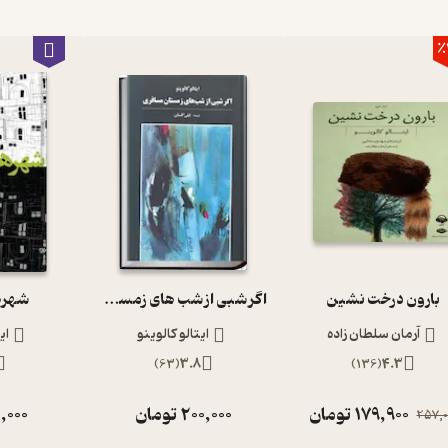
٪
بارون درخت نشین
اگر شبی از شب های زمستان مسافری
شهرها
آرمان سلطان زاده
ایتالو کالوینو
ای
)
63
(
3.8
)
136
(
4.3
179,900
تومان
200,000
تومان
,000
257,0