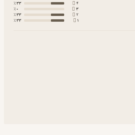
33 ٪
4
0 ٪
3
33 ٪
2
33 ٪
1