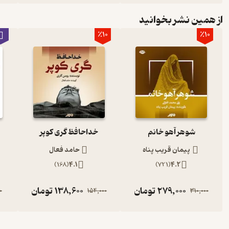
از همین نشر بخوانید
٪10
٪10
شوهر آهو خانم
خداحافظ گری کوپر
ب
پیمان قریب پناه
حامد فعال
)
168
(
4.1
)
721
(
4.2
279,000
تومان
138,600
تومان
0
154,000
310,000