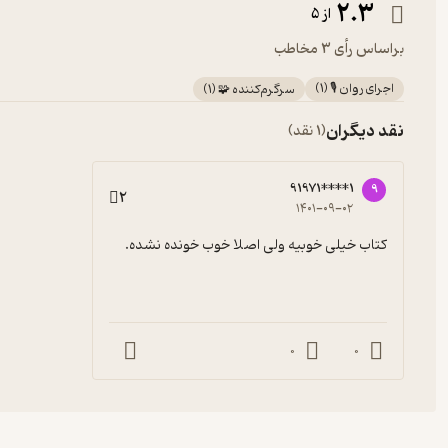
2.3
از 5
براساس رأی 3 مخاطب
اجرای روان 🎙️
(
1
)
سرگرم‌کننده 🧩
(
1
)
نقد دیگران
(1 نقد)
91971****1
9
2
۱۴۰۱-۰۹-۰۲
کتاب خیلی خوبیه ولی اصلا خوب خونده نشده.
0
0