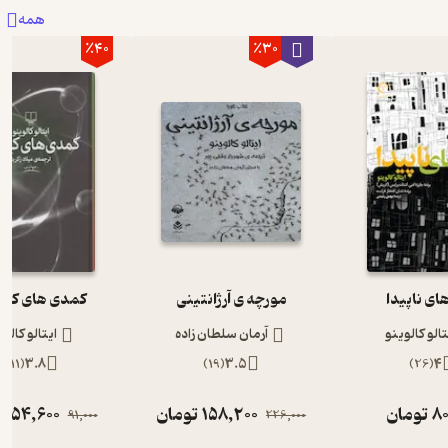
همه
٪40
٪30
ی ناپیدا
مورچه ی آرژانتینی
کمدی های کیه
تالو کالوینو
آرمان سلطان زاده
ایتالو کالوی
)
11
(
3.8
)
19
(
3.5
)
26
(
4
80
تومان
158,200
تومان
54,600
ت
91,000
226,000