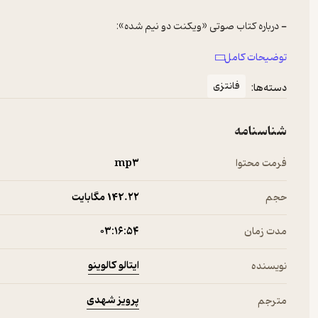
جنگ بین خیر و شر همیشه یکی از مسائلی بوده که ذهن افراد بیشماری را 
توضیحات کامل
فانتزی
دسته‌ها:
همه‌ی ما از دوران کودکی با فهرست بلند بالایی از کارها آشنا شده‌ایم که
شناسنامه
فرمت محتوا
mp۳
حجم
142.۲۲ مگابایت
کتاب صوتی ویکنت دو نیم شده پاسخی‌ست به تمام کسانی که در زندگی‌شان، 
مدت زمان
۰۳:۱۶:۵۴
ایتالو کالوینو
نویسنده
پرویز شهدی
مترجم