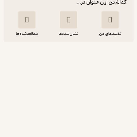
گذاشتن این عنوان در...
قفسه‌های من
نشان‌شده‌ها
مطالعه‌شده‌ها
ویکنت دو نیم شده
ایتالو کالوینو
مهربان محرابی
استودیو نوار
اجرای روان 🎙️
(
1
)
2.3
(3)
84,600
94,000
٪
10
تومان
نمونه