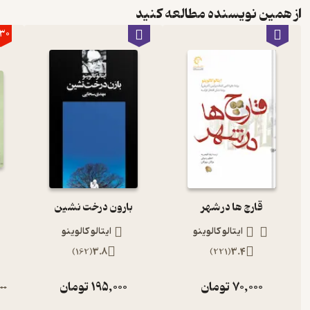
از همین نویسنده مطالعه کنید
30
قارچ ها در شهر
بارون درخت نشین
ایتالو کالوینو
ایتالو کالوینو
)
162
(
3.8
)
221
(
3.4
70,000
تومان
195,000
تومان
00