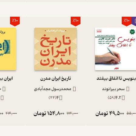
٪10
٪10
٪10
نویس تا اتفاق بیفتد
تاریخ ایران مدرن
ایران ب
سحر بیرانوند
محمدرسول مجدآبادی
ح
2
)
44
(
4
)
59
(
4.2
49,500
تومان
154,800
تومان
00
214,000
172,000
55,00