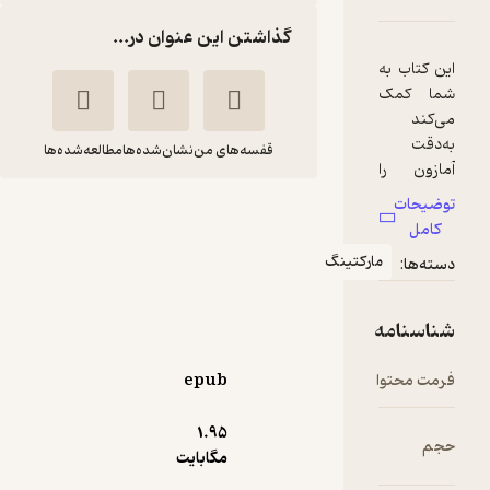
گذاشتن این عنوان در...
به
ک
قفسه‌های من
نشان‌شده‌ها
مطالعه‌شده‌ها
را
ید
بزونومیکس
ید
برایان
شیرین
ار
مارکتینگ
دومین
سجودی
ن
ده
راه پرداخت
ل
مه
ته
که
25,000
5
(2)
تومان
وا
epub
ست
ن
1.۹۵
مگابایت