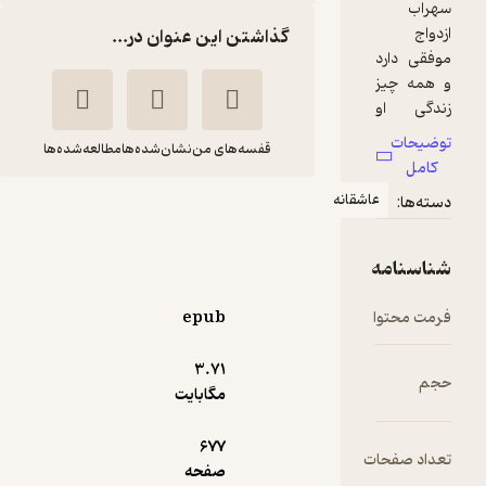
گذاشتن این عنوان در...
قفسه‌های من
نشان‌شده‌ها
مطالعه‌شده‌ها
اشقانه
شراره
الف خورد ه چشم
آئی‌سا
epub
400,000
3.۷۱
منتظر امتیاز
تومان
مگابایت
677
ت
صفحه
دریافت از