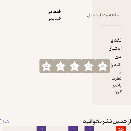
فقط در
ود فایل
فیدیبو
خوانید
همه