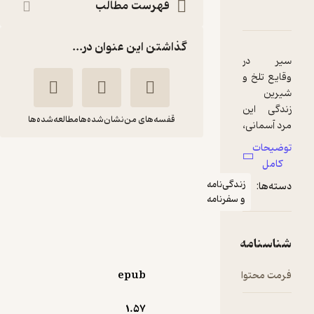
فهرست مطالب
کوچه های آسمان
امه
دها و امتیازها
گذاشتن این عنوان در...
قفسه‌های من
نشان‌شده‌ها
مطالعه‌شده‌ها
تا کوچه های آسمان
محمدمهدی بهداروند
دگی‌نامه
 سفرنامه
انتشارات شهید کاظمی
منتظر امتیاز
epub
30,000
50,000
٪
40
تومان
1.۵۷