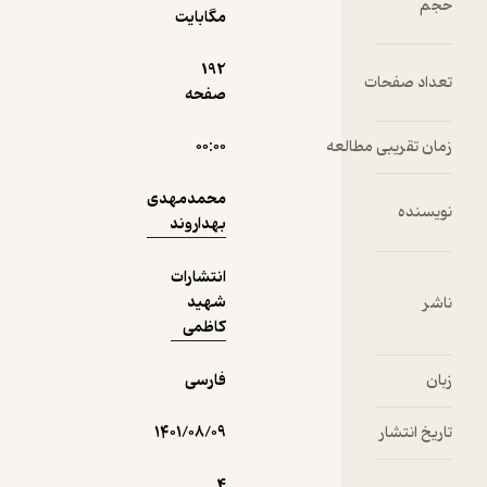
مگابایت
دریافت از
192
ت
نمونه
صفحه
فیدی‌پلاس!
مطالعه
۰۰:۰۰
محمدمهدی
بهداروند
انتشارات
شهید
کاظمی
فارسی
۱۴۰۱/۰۸/۰۹
4