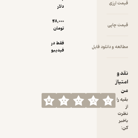
دلار
48,000
تومان
فقط در
ود فایل
فیدیبو