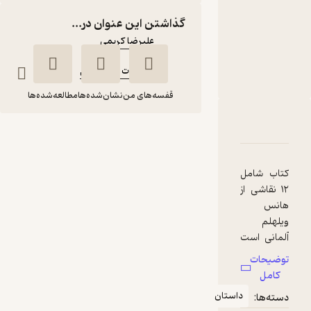
متنی
گذاشتن این عنوان در...
نویسنده
:
علیرضا کریمی
ناشر
:
انتشارات عارف کامل
قفسه‌های من
نشان‌شده‌ها
مطالعه‌شده‌ها
دربارۀ داستان بخون، داستان بساز 7
شناسنامه
نقدها و امتیازها
داستان بخون، داستان
بساز 7
علیرضا کریمی
کتاب شامل
۱۲ نقاشی از
انتشارات عارف کامل
هانس
ویلهلم
آلمانی است
10,000
منتظر امتیاز
تومان
که در زمینه
توضیحات
نقاشی
کامل
کودکان
داستان
دسته‌ها:
شهرت