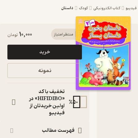
داستان
و
کتاب الکترونیکی
کودک
10,000
کتاب
منتظر امتیاز
تومان
داستان
خرید
بخون،
داستان بساز
نمونه
7 اثر علیرضا
کریمی نشر
تخفیف با کد
انتشارات
«HIFIDIBO» در
%
50
اولین خریدتان از
عارف کامل
فیدیبو
داستان های کوتاه با
امکان داستان
فهرست مطالب
نویسی برای کودکان
کتاب