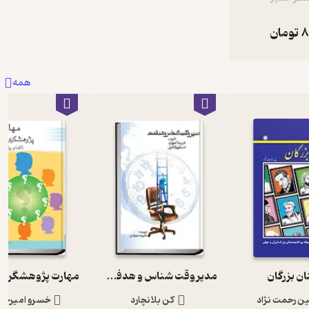
8
تومان
همه
ن بزرگان
مدیر وقت شناس و هدفمند
 رحمت نژاد
کن بلانچارد
خسرو امیرح