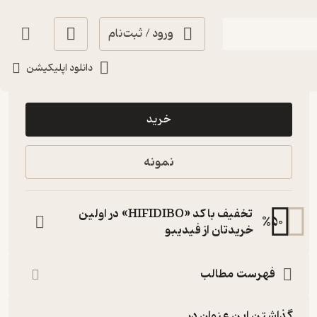
ورود / ثبت‌نام
دانلود اپلیکیشن
10,000
منتظر امتیاز
تومان
خرید
نمونه
تخفیف با کد «HIFIDIBO» در اولین
%
50
خریدتان از فیدیبو
فهرست مطالب
گذاشتن این عنوان در...