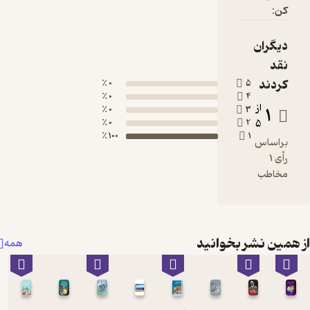
کن:
دیگران
نقد
کردند
0 ٪
5
0 ٪
4
از
1
0 ٪
3
0 ٪
2
5
100 ٪
1
براساس
رأی 1
مخاطب
همین نشر بخوانید
همه