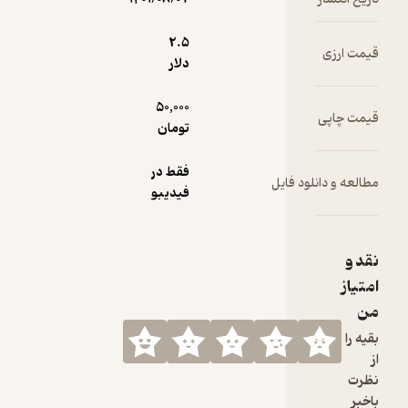
2.۵
قیمت ارزی
دلار
50,000
قیمت چاپی
تومان
فقط در
مطالعه و دانلود فایل
فیدیبو
نقد و
امتیاز
من
بقیه را
از
نظرت
باخبر