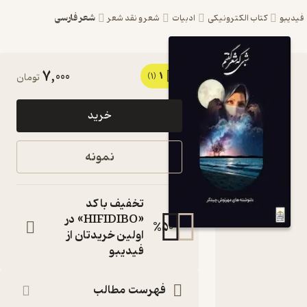
شعر فارسی
یبو
کتاب الکترونیکی
ادبیات
شعر و نقد شعر
7,000
1
کتاب شبی
(1)
تومان
که شعر
خرید
گفتم اثر
مهرنوش
نمونه
چیت گر
نشر امید
تخفیف با کد
سخن
«HIFIDIBO» در
%
50
اولین خریدتان از
کتاب
فیدیبو
متنی
نویسنده
:
مهرنوش چیت گر
فهرست مطالب
ناشر
: