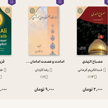
مصباح الهدی
امامت و عصمت امامان در قرآن
فرو
عبدالکریم کرمانی
رضا کاردان
جع
)
1
(
1
)
6
(
3
2,000
تومان
9,000
تومان
,000