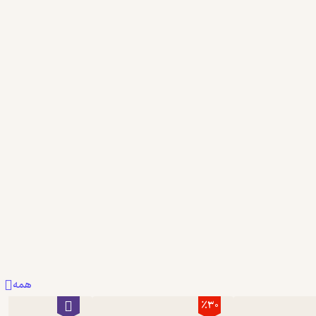
دریافت از فیدی‌پلاس!
نمونه
همه
٪30