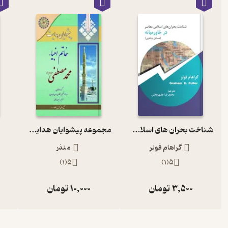
شناخت بحران های اسلامی معاصر در خاورمیانه
مجموعه پیشوایان هدایت، خاتم انبیا حضرت محمد مصطفی (صلی الله علیه و آله) جلد 1
گراهام فولر
منذر
)
1
(
5
)
1
(
5
3,500
تومان
10,000
تومان