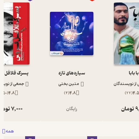
با بابا
سیاره‌های تازه
پسرک فلافل ف
از نویسندگان
متین بختی
جمعی از نویس
)
50
(
4.8
)
4
(
4.8
)
22
(
4.
9
تومان
7,000
توما
رایگان
همه