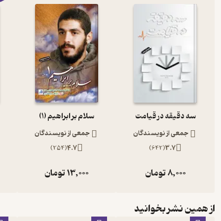
سه دقیقه در قیامت
سلام بر ابراهیم (1)
جمعی از نویسندگان
جمعی از نویسندگان
)
254
(
4.7
)
642
(
3.7
8,000
تومان
13,000
تومان
از همین نشر بخوانید