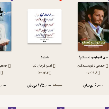
من ادواردو نیستم!
شنود
جمعی از نویسندگان
امیر فرحان نیا
جمعی 
5
)
49
(
4.4
)
74
(
4.8
6,000
تومان
175,000
تومان
,000
250,000