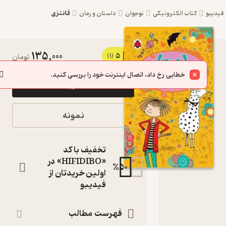
فانتزی
یبو
کتاب الکترونیکی
نوجوان
داستان و رمان
135,000
5
کتاب اگر
(1)
تومان
لاما نبود،
خطایی رخ داد، اتصال اینترنت خود را بررسی کنید.
خرید
هیچ
مشکلی
نمونه
نداشتیم
جلد 8 اثر
تخفیف با کد
آلیس پانتر
«HIFIDIBO» در
%
50
اولین خریدتان از
مولر نشر
فیدیبو
انتشارات
شهر قلم
فهرست مطالب