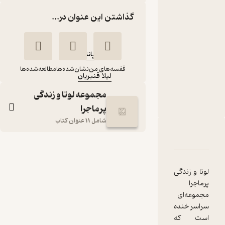
مجموعه لوتا و
زندگی پرماجرا
گذاشتن این عنوان در...
کتاب
متنی
نویسنده
:
آلیس پانتر مولر
مترجم
:
قفسه‌های من
نشان‌شده‌ها
مطالعه‌شده‌ها
لیلا قنبریان
ناشر
:
مجموعه لوتا و زندگی
انتشارات شهر قلم
پرماجرا
شامل 11 عنوان کتاب
دربارۀ اگر لاما نبود، هیچ مشکلی نداشتیم جلد 8
شناسنامه
نقدها و امتیازها
اگر لاما نبود، هیچ
مشکلی نداشتیم جلد
لوتا و زندگی
8
پرماجرا
آلیس پانتر
لیلا
مجموعه‌ای
مولر
قنبریان
سراسر خنده
است که
انتشارات شهر قلم