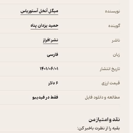
میگل آنخل آستوریاس
نویسنده
حمید یزدان پناه
گوینده
نشر افراز
ناشر
زبان
فارسی
تاریخ انتشار
۱۴۰۱/۰۶/۰۱
قیمت ارزی
6 دلار
مطالعه و دانلود فایل
فقط در فیدیبو
نقد و امتیاز من
بقیه را از نظرت باخبر کن: