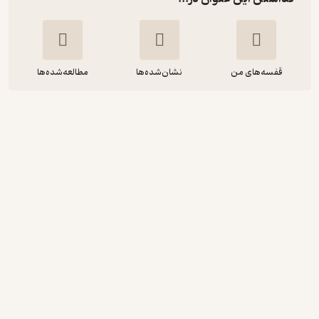
قفسه‌های من
نشان‌شده‌ها
مطالعه‌شده‌ها
باد سهمگین
میگل آنخل آستوریاس
حمید یزدان پناه
نشر افراز
290,000
2
(1)
تومان
دریافت از فیدی‌پلاس!
نمونه