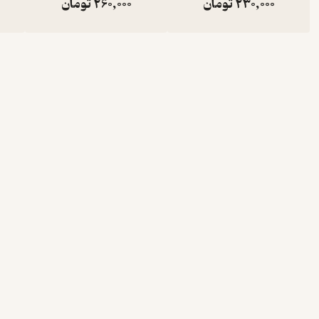
230,000
تومان
260,000
تومان