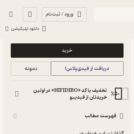
ورود / ثبت‌نام
دانلود اپلیکیشن
290,000
2
(1)
تومان
خرید
دریافت از فیدی‌پلاس!
نمونه
تخفیف با کد «HIFIDIBO» در اولین
%
50
خریدتان از فیدیبو
فهرست مطالب
گذاشتن این عنوان در...