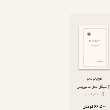
توروتومبو
میگل آنخل آستوریاس
منتظر امتیاز
66,500
تومان