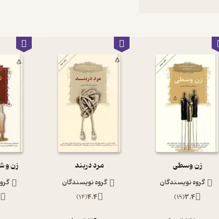
زن وسطی
مرد دربند
زن و ش
گروه نویسندگان
گروه نویسندگان
گرو
)
14
(
4.4
)
19
(
3.4