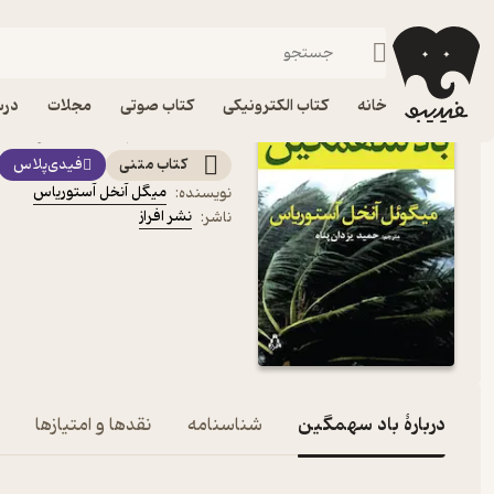
درام
فیدیبو
کتاب الکترونیکی
داستان و رمان
داستان و رمان خارجی
خانه
کتاب الکترونیکی
کتاب صوتی
مجلات
درس
کتاب باد سهمگین اثر میگل
کتاب متنی
فیدی‌پلاس
میگل آنخل آستوریاس
نویسنده
:
نشر افراز
ناشر
:
دربارۀ باد سهمگین
شناسنامه
نقدها و امتیازها