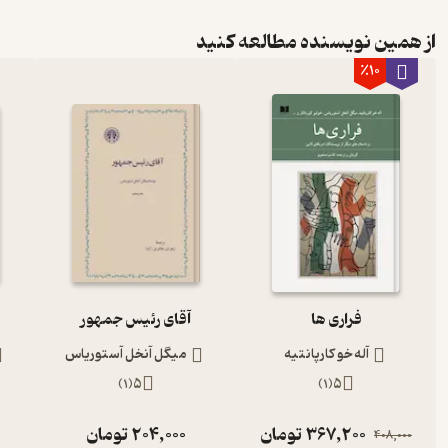
از همین نویسنده مطالعه کنید
٪10
فراری ها
آقای رئیس جمهور
آله خو کارپانتیه
میگل آنخل آستوریاس
)
1
(
5
)
1
(
5
367,200
تومان
204,000
تومان
408,000