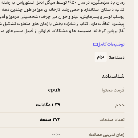
رمان باد سهمگین، در سال ۱۹۵۰ توسط میگل انخل اس
کتاب، داستان استاندارد و خطی رشد کارخانه ی موز در طول چندین دهه اس
روسلیا لوسر و پسرهایش، لینو و خوان می چرخد؛ شخصیتی مرموز و آمری
پیشبرد اتفاقات دارد. کتاب از شانزده بخش با زمان های متفاوت تشک
آغاز برپایی کارخانه، دسیسه ها و مشکلات فراوانی از قبیل مسیرهای 
محصولات، به دنبال سود بیشتر است. اما طوفانی سهمگین در راه است و ش
توضیحات کامل
درام
دسته‌ها:
شناسنامه
فرمت محتوا
epub
حجم
1.۳۹ مگابایت
تعداد صفحات
272 صفحه
زمان تقریبی مطالعه
۰۰:۰۰