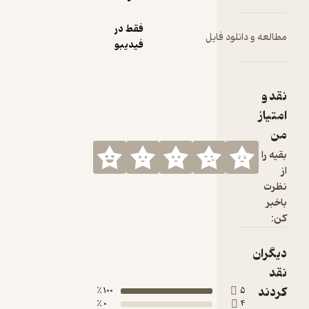
فقط در
ود فایل
فیدیبو
100 ٪
0 ٪