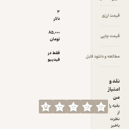
3
قیمت ارزی
دلار
85,000
قیمت چاپی
تومان
فقط در
مطالعه و دانلود فایل
فیدیبو
نقد و
امتیاز
من
بقیه را
از
نظرت
باخبر