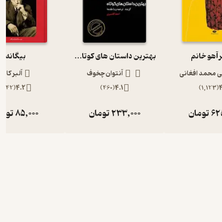
آهو خانم
بهترین داستان های کوتاه چخوف
بیگانه
ی محمد افغانی
آنتوان چخوف
آلبر کامو
)
442
(
4.2
)
460
(
4.1
)
1,123
(
62
تومان
233,000
تومان
85,000
توما