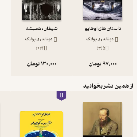
داستان های اوهایو
شیطان، همیشه
دونالد ری پولاک
دونالد ری پولاک
)
4
(
4
)
3
(
5
97,000
تومان
130,000
تومان
از همین نشر بخوانید