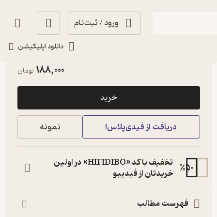
ورود / ثبت‌نام
دانلود اپلیکیشن
خوش‌خوان 📚
(
2
)
4.2
(5)
188,000
تومان
خرید
دریافت از فیدی‌پلاس!
نمونه
تخفیف با کد «HIFIDIBO» در اولین
%
50
خریدتان از فیدیبو
فهرست مطالب