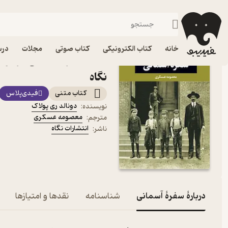
درام
فیدیبو
کتاب الکترونیکی
داستان و رمان
داستان و رمان خارجی
خانه
کتاب الکترونیکی
کتاب صوتی
مجلات
درس
کتاب سفرۀ آسمانی اثر دونا
نگاه
کتاب متنی
فیدی‌پلاس
دونالد ری پولاک
نویسنده
:
معصومه عسکری
مترجم
:
انتشارات نگاه
ناشر
:
دربارۀ سفرۀ آسمانی
شناسنامه
نقدها و امتیازها