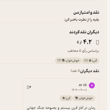
نقد و امتیاز من
بقیه را از نظرت باخبر کن:
دیگران نقد کردند
4.2
از 5
براساس رأی 5 مخاطب
خوش‌خوان 📚
(
2
)
گیرا 🧲
(
2
)
نقد دیگران
(1 نقد)
ar sh
a
4
۱۴۰۳-۰۹-۰۸
خوش‌خوان 📚
گیرا 🧲
رمان در آغاز قرن بیستم و بحبوحه جنگ جهانی 