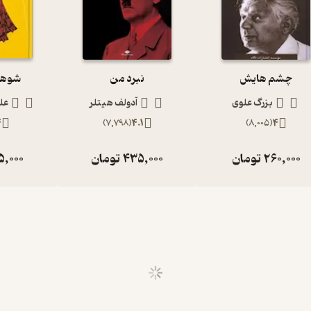
چشم هایش
نبرد من
شوهر 
بزرگ علوی
آدولف هیتلر
عل
4
)
7,798
(
4.1
)
8,005
(
4
260,000
تومان
435,000
تومان
5,000