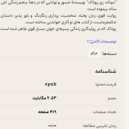
"دونالد ری پولاک" نویسندۀ جسور و توانایی که در دهۀ پنجم زندگی اش
روایت قوی، زبان پخته، شخصیت پردازی رنگارنگ و باور پذیر، داستان 
پولاک که در روایتگری زندگی پسرهای جوان بسیار قوی ظاهر شده است، در
مرگ پدر سختگیرشان در دنیا تنها می شوند. آشنایی با یک کتاب و همذات پ
توضیحات کامل
پولاک با قلمی ظریف و گیرا ما را به تک تکِ شخصیت های رمان علاقه‌مند
درام
دسته‌ها:
کنیم... سفر به آمریکایی که در هیچ کتاب و قصه ای چنین چهره ای از آن 
شناسنامه
فرمت محتوا
epub
حجم
2.۵۳ مگابایت
تعداد صفحات
419 صفحه
زمان تقریبی مطالعه
۰۰:۰۰