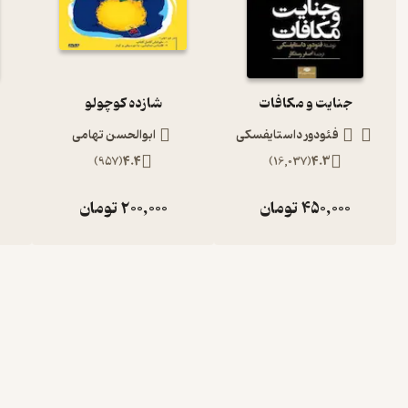
جنایت و مکافات
شازده کوچولو
فئودور داستایفسکی
ابوالحسن تهامی
)
957
(
4.4
)
16,037
(
4.3
450,000
تومان
200,000
تومان