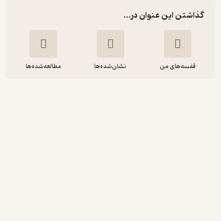
گذاشتن این عنوان در...
قفسه‌های من
نشان‌شده‌ها
مطالعه‌شده‌ها
سفرۀ آسمانی
دونالد ری پولاک
معصومه عسکری
انتشارات نگاه
خوش‌خوان 📚
(
2
)
4.2
(5)
188,000
تومان