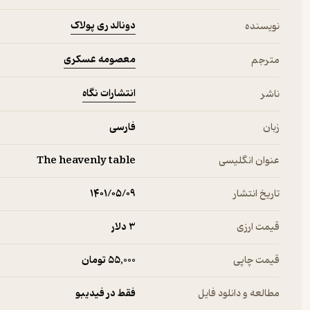
دونالد ری پولاک
نویسنده
معصومه عسکری
مترجم
انتشارات نگاه
ناشر
زبان
فارسی
عنوان انگلیسی
The heavenly table
تاریخ انتشار
۱۴۰۱/۰۵/۰۹
قیمت ارزی
3 دلار
قیمت چاپی
55,000 تومان
مطالعه و دانلود فایل
فقط در فیدیبو