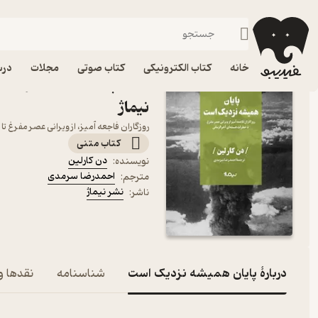
تاریخ جهان
فیدیبو
کتاب الکترونیکی
تاریخ
خانه
کتاب الکترونیکی
کتاب صوتی
مجلات
درس
کتاب پایان همیشه نزدیک ا
نیماژ
روزگاران فاجعه آمیز، از ویرانی عصر مفرغ 
کتاب متنی
دن کارلین
نویسنده
:
احمدرضا سرمدی
مترجم
:
نشر نیماژ
ناشر
:
دربارۀ پایان همیشه نزدیک است
شناسنامه
نقدها و 