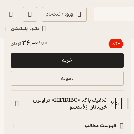
ورود / ثبت‌نام
دانلود اپلیکیشن
5
(1)
36,000
60,000
٪
40
تومان
خرید
نمونه
تخفیف با کد «HIFIDIBO» در اولین
%
50
خریدتان از فیدیبو
فهرست مطالب