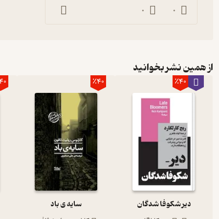
0
0
از همین نشر بخوانید
40
٪40
٪40
دیر شکوفا شدگان
سایه ی باد