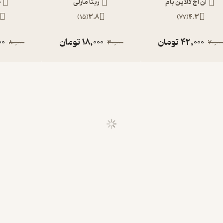
ان اچ کلاین بام
ریتا مارلی
ج
)
15
(
3.8
)
77
(
4.3
42,000
تومان
18,000
تومان
00
80,000
30,000
70,00