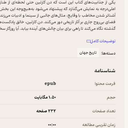
یکی از جذابیت‌های کتاب این است که دن کارلین حتی لحظه‌ای از طناز
اعلی‌درجه به نمایش می‌گذارد که پیشنهاد می‌شود به‌هیچ‌وجه این بخش را
آشناتر شدن مخاطب با وقایع، مثال‌های جالبی از سینما و ادبیات می‌زند و 
فضای بی‌روح جاری بر آثار تاریخی دور می‌کند. دن کارلین، خالق پادکست‌ه
گذشته نگاه می‌کند تا راهی برای بیان چالش‌های آینده بیابد. آیا روزگا
را که ساخته مهار کند تا خودش را از بین نبرد؟ آیا فناوری وتوانایی‌های
توضیحات کامل
پرسش‌ها را نمی‌داند، اما هیچ‌کس آن‌ها را جالب‌تر از دن کارلین نمی‌پرسد
تاریخ جهان
دسته‌ها:
شناسنامه
فرمت محتوا
epub
حجم
1.۵۰ مگابایت
تعداد صفحات
232 صفحه
زمان تقریبی مطالعه
۰۰:۰۰