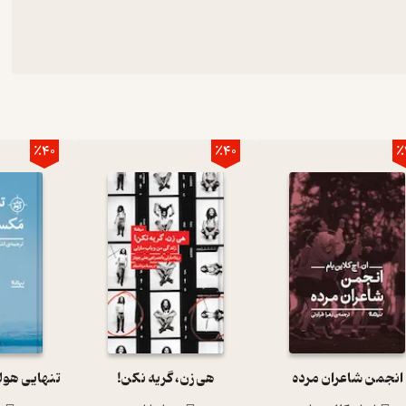
٪40
٪40
٪
انجمن شاعران مرده
هی زن، گریه نکن!