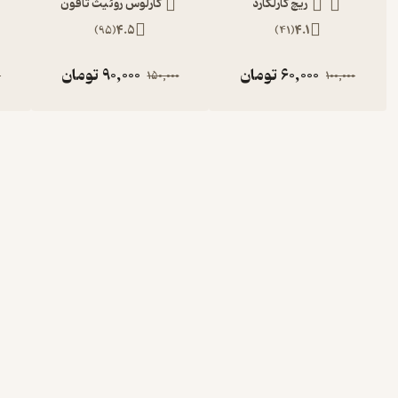
ریچ کارلگارد
کارلوس روئیث ثافون
)
95
(
4.5
)
41
(
4.1
60,000
تومان
90,000
تومان
0
150,000
100,000