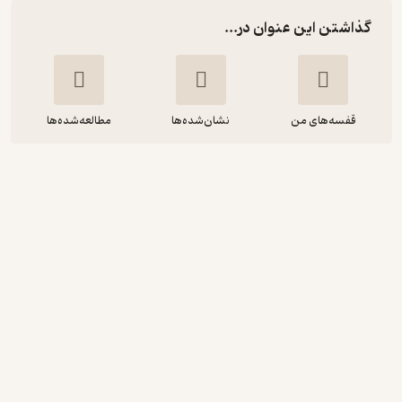
گذاشتن این عنوان در...
قفسه‌های من
نشان‌شده‌ها
مطالعه‌شده‌ها
پایان همیشه نزدیک است
دن کارلین
احمدرضا سرمدی
نشر نیماژ
5
(1)
36,000
60,000
٪
40
تومان