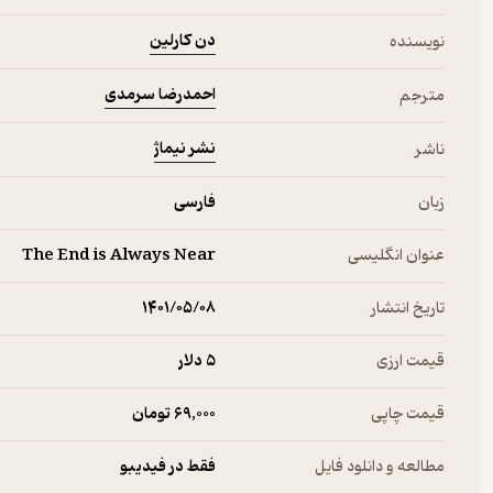
دن کارلین
نویسنده
احمدرضا سرمدی
مترجم
نشر نیماژ
ناشر
زبان
فارسی
عنوان انگلیسی
The End is Always Near
تاریخ انتشار
۱۴۰۱/۰۵/۰۸
قیمت ارزی
5 دلار
قیمت چاپی
69,000 تومان
مطالعه و دانلود فایل
فقط در فیدیبو