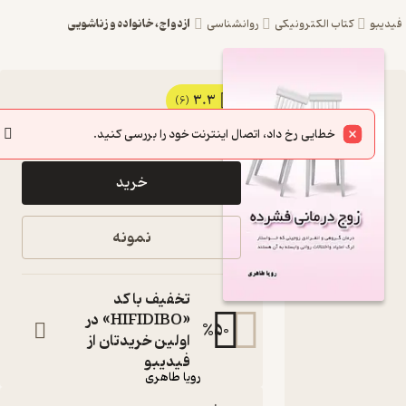
ازدواج، خانواده و زناشویی
یبو
کتاب الکترونیکی
روانشناسی
3.3
کتاب زوج
(6)
31,500
35,000
٪
10
تومان
درمانی اثر
خطایی رخ داد، اتصال اینترنت خود را بررسی کنید.
رویا
خرید
طاهری
نشر
نمونه
انتشارات
فرنام
تخفیف با کد
«HIFIDIBO» در
کتاب
%
50
متنی
اولین خریدتان از
نویسنده
:
فیدیبو
رویا طاهری
ناشر
: