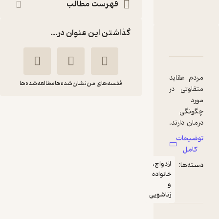
فهرست مطالب
انتشارات فرنام
گذاشتن این عنوان در...
دربارۀ زوج درمانی
شناسنامه
نقدها و امتیازها
مردم عقاید
قفسه‌های من
نشان‌شده‌ها
مطالعه‌شده‌ها
متفاوتی در
مورد
چگونگی
زوج درمانی
درمان دارند.
رویا طاهری
از شما اجازه
توضیحات
می‌خواهم
انتشارات فرنام
کامل
برخی
ازدواج،
دسته‌ها:
مطالب را
خانواده
برایتان باز گو
3.3
(6)
و
کنم. این
زناشویی
31,500
35,000
٪
10
تومان
برنامه
مختص