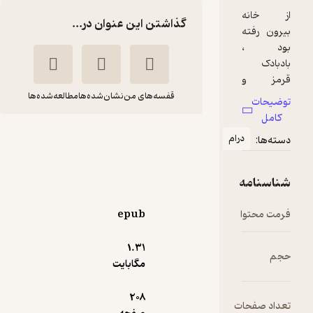
گذاشتن این عنوان در...
قفسه‌های من
نشان‌شده‌ها
مطالعه‌شده‌ها
خورشید سیاه
ام
بهادر ینیشهیرلی
علیرضا
اوغلو
عزتی
ابراهیم
epub
20,000
منتظر امتیاز
تومان
1.۳۱
مگابایت
208
ت