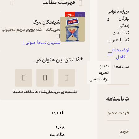
فهرست مطالب
٪40
شیفتگان مرگ
سویتلانا آلکسیویچ
مریم محبوب
شنیدن نسخۀ صوتی
گذاشتن این عنوان در...
د و
ظریه
وانشناسی
قفسه‌های من
نشان‌شده‌ها
مطالعه‌شده‌ها
شیفتگان مرگ
epub
سویتلانا
شهرام
آلکسیویچ
همت زاده
1.۹۸
مگابایت
انتشارات کتاب نیستان هنر