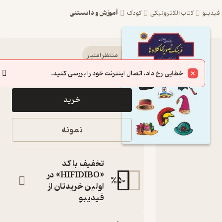
آموزش و دانستنی
یبو
کتاب الکترونیکی
کودک
کتاب
منتظر امتیاز
18,000
20,000
٪
10
تومان
فرهنگ
خطایی رخ داد، اتصال اینترنت خود را بررسی کنید.
تصویری
خرید
کلاه ها اثر
پدرام
نمونه
حکیم زاده
نشر شهر
تخفیف با کد
پدرام
«HIFIDIBO» در
%
50
اولین خریدتان از
کتاب
فیدیبو
متنی
نویسنده
: