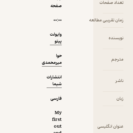
دریافت از
ت
نمونه
صفحه
فیدی‌پلاس!
مطالعه
۰۰:۰۰
وایولت
پیتو
حوا
میرمحمدی
انتشارات
شیما
فارسی
My
first
سی
out