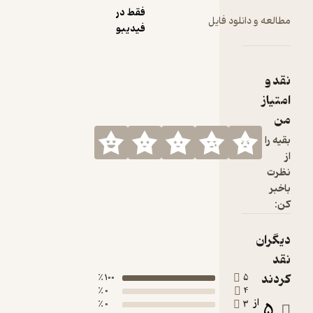
فقط در
ود فایل
فیدیبو
100 ٪
0 ٪
0 ٪