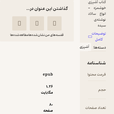
گذاشتن این عنوان در...
قفسه‌های من
نشان‌شده‌ها
مطالعه‌شده‌ها
شپزی
انواع سالاد
آدینه کبرایی
گیوا
epub
39,900
1.۲۶
5
(2)
تومان
مگابایت
80
ت
صفحه
دریافت از