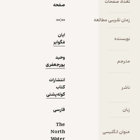
ت
صفحه
مطالعه
۰۰:۰۰
دریافت از
نمونه
فیدی‌پلاس!
ایان
مَگوایر
وحید
پورجعفری
انتشارات
کتاب
کوله‌پشتی
فارسی
The
سی
North
Water