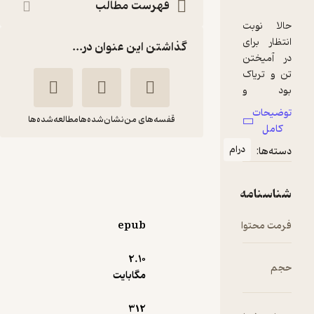
فهرست مطالب
گذاشتن این عنوان در...
قفسه‌های من
نشان‌شده‌ها
مطالعه‌شده‌ها
ام
آب های شمال
ایان
وحید
مَگوایر
پورجعفری
انتشارات کتاب کوله‌پشتی
epub
2.۱۰
منتظر امتیاز
مگابایت
76,500
127,500
٪
40
تومان
312