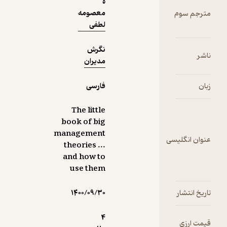
ه
معصومه
لطفی
نگرش
مدیران
فارسی
The little
book of big
management
theories ...
and how to
use them
۱۴۰۰/۰۹/۳۰
4