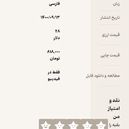
فارسی
ار
۱۴۰۰/۰۹/۱۳
28
ی
دلار
818,000
ی
تومان
فقط در
دانلود فایل
فیدیبو