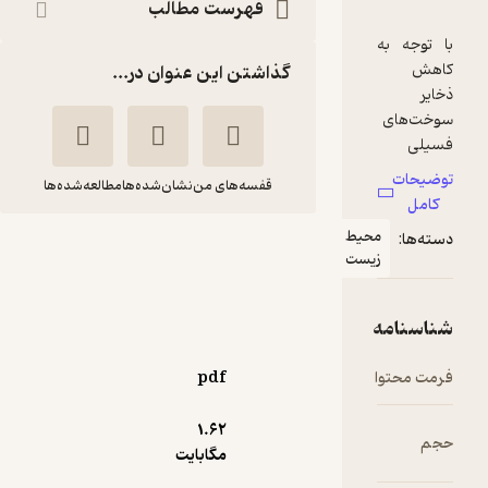
فهرست مطالب
گذاشتن این عنوان در...
قفسه‌های من
نشان‌شده‌ها
مطالعه‌شده‌ها
حیط
خانه های خورشیدی
یست
رابین
فاطمه
هاردیمن
باغستانی
نردبان
pdf
آموزنده 🦉
(
1
)
4
(1)
1.۶۲
17,500
تومان
مگابایت