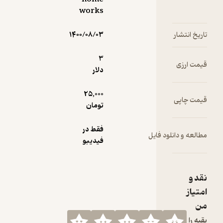
works
۱۴۰۰/۰۸/۰۳
3
دلار
25,000
تومان
فقط در
ود فایل
فیدیبو