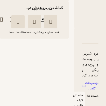
نویسنده
:
گذاشتن این عنوان در...
زینب بخشایش
ناشر
:
انتشارات سروش
قفسه‌های من
نشان‌شده‌ها
مطالعه‌شده‌ها
دربارۀ بی بهانه دوستت دارم
شناسنامه
نقدها و امتیازها
بی بهانه دوستت دارم
مرد شترش
زینب بخشایش
را با ریسه‌ها
انتشارات سروش
و پارچه‌های
رنگی و
آینه‌های گرد
39,000
کوچکی
3
(2)
تومان
توضیحات
زینت کرده
کامل
بود که
داستان
دسته‌ها:
دورتادور
کوتاه
حیوان
فارسی