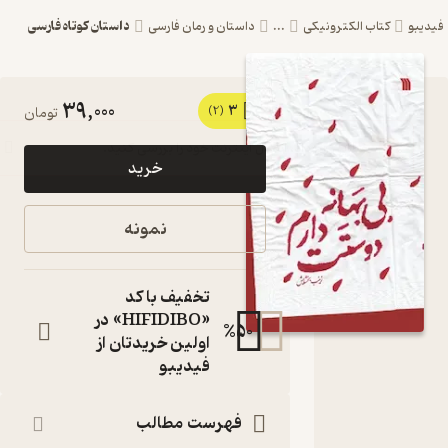
داستان کوتاه فارسی
یبو
کتاب الکترونیکی
...
داستان و رمان فارسی
39,000
3
کتاب بی
(2)
تومان
بهانه
خرید
دوستت
دارم اثر
نمونه
زینب
بخشایش
تخفیف با کد
نشر
«HIFIDIBO» در
%
50
اولین خریدتان از
انتشارات
فیدیبو
سروش
کتاب
فهرست مطالب
متنی