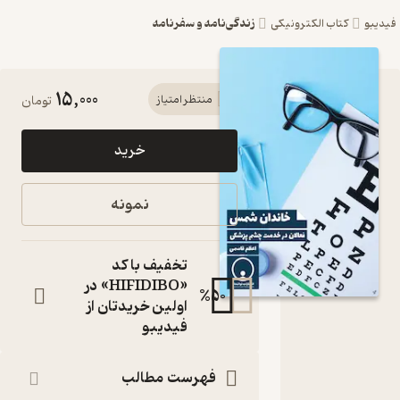
زندگی‌نامه و سفرنامه
یبو
کتاب الکترونیکی
15,000
کتاب
منتظر امتیاز
تومان
خاندان
خرید
شمس اثر
اعظم
نمونه
قاسمی
نشر
تخفیف با کد
توانمندان
«HIFIDIBO» در
%
50
اولین خریدتان از
فعالان در خدمت
فیدیبو
چشم پزشکی
کتاب
متنی
فهرست مطالب
نویسنده
: