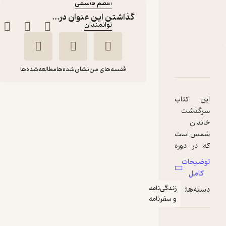
اعظم قاسمی
ناشر
:
گذاشتن این عنوان در...
توانمندان
دربارۀ خاندان شمس
شناسنامه
نقدها و امتیازها
قفسه‌های من
نشان‌شده‌ها
مطالعه‌شده‌ها
این کتاب
خاندان شمس
سرگذشت
اعظم قاسمی
خاندان
شمس است
توانمندان
که در دوره
معاصر و در
توضیحات
یکصد و
15,000
کامل
منتظر امتیاز
تومان
پنجاه ساله
زندگی‌نامه
دسته‌ها:
اخیر همواره
و سفرنامه
در طبابت،
درمان چشم