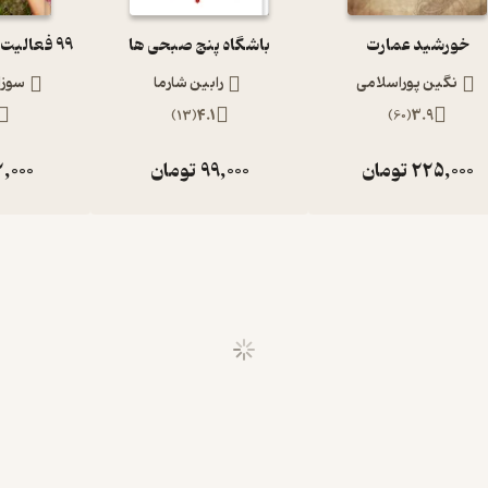
خورشید عمارت
باشگاه پنج صبحی ها
نگین پوراسلامی
رابین شارما
سوزان
)
13
(
4.1
)
60
(
3.9
225,000
تومان
99,000
تومان
2,000