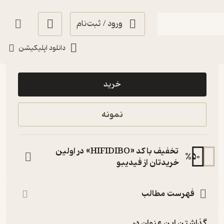
ورود / ثبت‌نام
دانلود اپلیکیشن
99,000
5
(1)
تومان
خرید
نمونه
تخفیف با کد «HIFIDIBO» در اولین
%
50
خریدتان از فیدیبو
فهرست مطالب
گذاشتن این عنوان در...