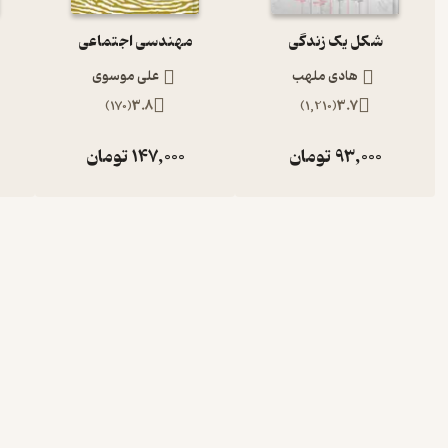
شکل یک زندگی
مهندسی اجتماعی
هادی ملهب
علی موسوی
)
170
(
3.8
)
1,210
(
3.7
93,000
تومان
147,000
تومان