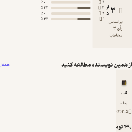
0 ٪
4
33 ٪
3
0 ٪
2
33 ٪
1
یسنده مطالعه کنید
همه