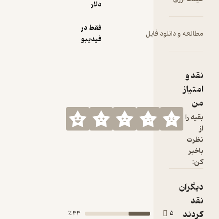
دلار
فقط در
انلود فایل
فیدیبو
33 ٪
5