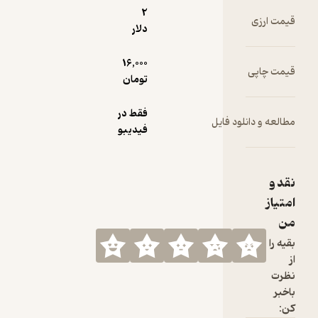
2
زی
دلار
16,000
پی
تومان
فقط در
 دانلود فایل
فیدیبو