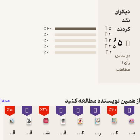
100 ٪
5
0 ٪
4
از
0 ٪
3
0 ٪
2
5
0 ٪
1
ویسنده مطالعه کنید
همه
٪10
٪30
٪3
کی بود؟ کی بود؟
رفتم بالا انار بود
کلاغه خبر نداره
قصه های الکی پلکی
شعر و شکر
قصه های الکی پلکی
قصه منظوم پرواز سخت لاک پشت