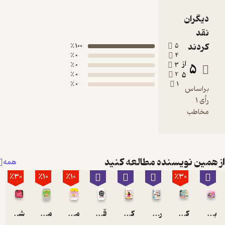
100 ٪
5
0 ٪
4
از
0 ٪
3
0 ٪
2
5
0 ٪
1
ویسنده مطالعه کنید
همه
٪30
٪10
٪10
٪3
کی بود؟ کی بود؟
رفتم بالا انار بود
کلاغه خبر نداره
قصه های الکی پلکی
می می نی تولد و مهمونی
می می نی الهی بد نبینی
شعر و شکر