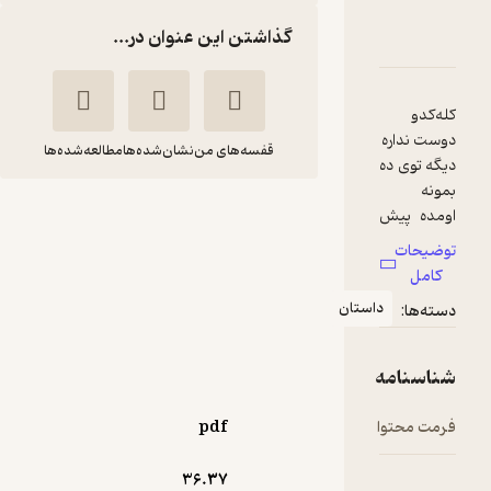
گذاشتن این عنوان در...
کله کدو تو کوچه دنبال چند تا مورچه جلد 1
اسنامه
نقدها و امتیازها
قفسه‌های من
نشان‌شده‌ها
مطالعه‌شده‌ها
 ده
کله کدو تو کوچه دنبال
پیش
چند تا مورچه جلد 1
ت
شهر
ناصر کشاورز
نه
داستان
به نشر (آستان قدس
رضوی)
امه
35,000
5
(1)
تومان
توا
pdf
36.۳۷