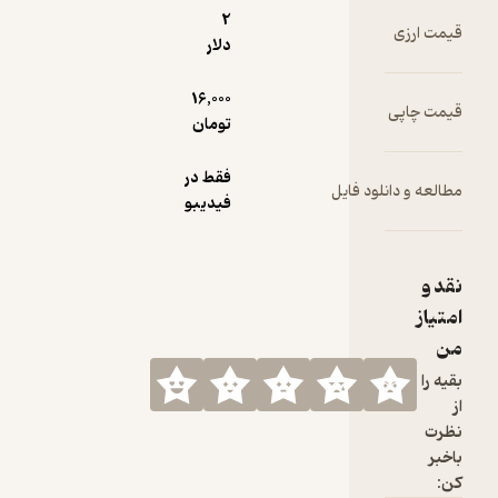
2
زی
دلار
16,000
پی
تومان
فقط در
 دانلود فایل
فیدیبو