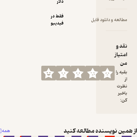
از من
دلار
سی
 توی
فقط در
 و دانلود فایل
نوشته!
فیدیبو
ز
ا
 نویسنده مطالعه کنید
همه