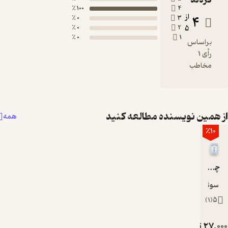
100 ٪
0 ٪
0 ٪
0 ٪
سنده مطالعه کنید
همه