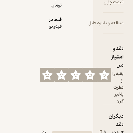
تومان
فقط در
لود فایل
فیدیبو
0 ٪