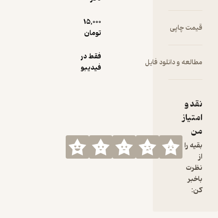
15,000
قیمت چاپی
تومان
فقط در
مطالعه و دانلود فایل
فیدیبو
نقد و
امتیاز
من
بقیه را
از
نظرت
باخبر
کن: