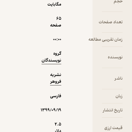
حجم
مگابایت
8,000
منتظر امتیاز
تومان
65
تعداد صفحات
صفحه
زمان تقریبی مطالعه
۰۰:۰۰
نمونه
گروه
نویسنده
نویسندگان
نشریه
ناشر
فروهر
زبان
فارسی
تاریخ انتشار
۱۳۹۹/۰۹/۱۹
2.۵
قیمت ارزی
دلار