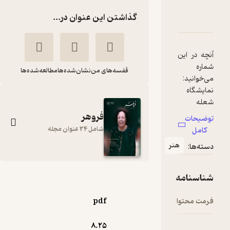
گذاشتن این عنوان در...
دربارۀ ماهنامه فروهر شماره 472
شناسنامه
نقدها و امتیازها
آنچه در این
شماره
قفسه‌های من
نشان‌شده‌ها
مطالعه‌شده‌ها
نمایشگاه
شعله
جاودان در
فروهر
توضیحات
شامل 34 عنوان مجله
کامل
استوره‌های
هنر
دسته‌ها:
ایرانی در
آیینه اسناد
ماهنامه فروهر شماره
شناسنامه
کشاورزی در
472
آیین زرتشت
فرمت محتوا
pdf
گروه نویسندگان
نشریه فروهر
8.۲۵