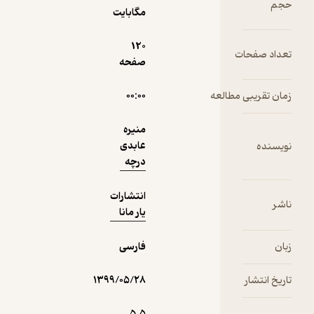
مگابایت
دریافت از
نمونه
فیدی‌پلاس!
120
ت
صفحه
مطالعه
۰۰:۰۰
منیره
عابدی
درچه
انتشارات
یار مانا
فارسی
۱۳۹۹/۰۵/۲۸