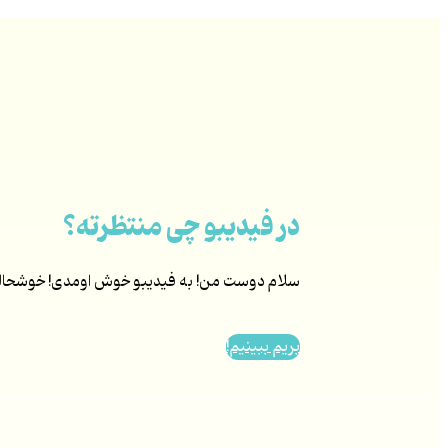
در فیدیبو چی منتظرته؟
سلام دوست من! به فیدیبو خوش اومدی! خوشحالیم ک
بریم ببینیم!